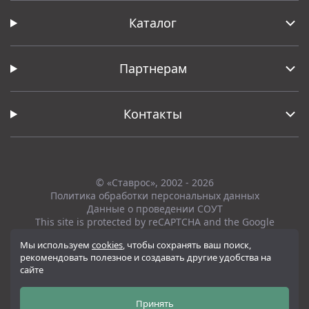
Каталог
Партнерам
Контакты
© «Ставрос», 2002 - 2026
Политика обработки персональных данных
Данные о проведении СОУТ
This site is protected by reCAPTCHA and the Google
Privacy Policy
and
Terms of Service
apply.
Мы используем
cookies
, чтобы сохранять ваш поиск,
рекомендовать полезное и создавать другие удобства на
Вся представленная на сайте информация, касающаяся технических
сайте
характеристик, наличия на складе, стоимости товаров, носит
информационный характер и ни при каких условиях не является
публичной офертой, определяемой положениями Статьи 437(2)
Принять