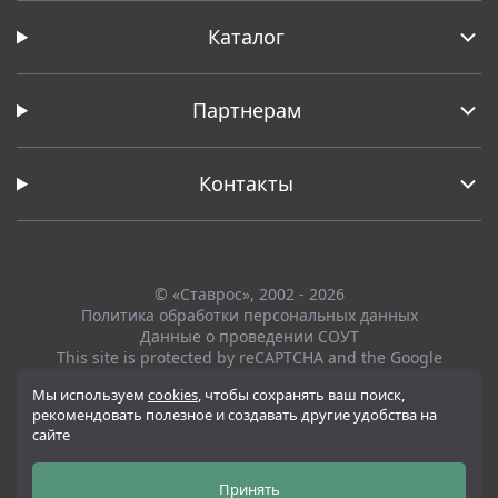
Каталог
Партнерам
Контакты
© «Ставрос», 2002 - 2026
Политика обработки персональных данных
Данные о проведении СОУТ
This site is protected by reCAPTCHA and the Google
Privacy Policy
and
Terms of Service
apply.
Мы используем
cookies
, чтобы сохранять ваш поиск,
рекомендовать полезное и создавать другие удобства на
Вся представленная на сайте информация, касающаяся технических
сайте
характеристик, наличия на складе, стоимости товаров, носит
информационный характер и ни при каких условиях не является
публичной офертой, определяемой положениями Статьи 437(2)
Принять