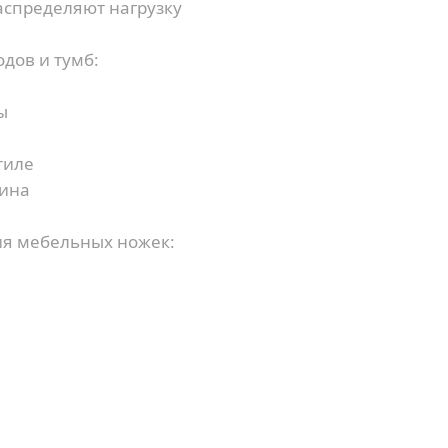
спределяют нагрузку
дов и тумб:
ы
тиле
сина
ия мебельных ножек:
Купить в 1 клик
Заказать звонок
Имя
*
Ваша заявка отправлена!