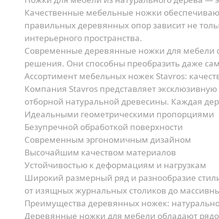
Качественные мебельные ножки обеспечивают 
правильных деревянных опор зависит не тольк
интерьерного пространства.
Современные деревянные ножки для мебели с
решения. Они способны преобразить даже сам
Ассортимент мебельных ножек Stavros: качес
Компания Stavros представляет эксклюзивную
отборной натуральной древесины. Каждая дере
Идеальными геометрическими пропорциями
Безупречной обработкой поверхности
Современным эргономичным дизайном
Высочайшим качеством материалов
Устойчивостью к деформациям и нагрузкам
Широкий размерный ряд и разнообразие стил
от изящных журнальных столиков до массивны
Преимущества деревянных ножек: натурально
Деревянные ножки для мебели обладают рядо