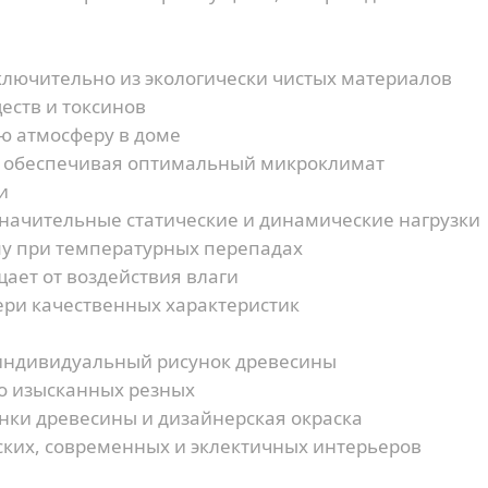
лючительно из экологически чистых материалов
еств и токсинов
ю атмосферу в доме
, обеспечивая оптимальный микроклимат
и
ачительные статические и динамические нагрузки
у при температурных перепадах
ает от воздействия влаги
ери качественных характеристик
индивидуальный рисунок древесины
до изысканных резных
нки древесины и дизайнерская окраска
ских, современных и эклектичных интерьеров