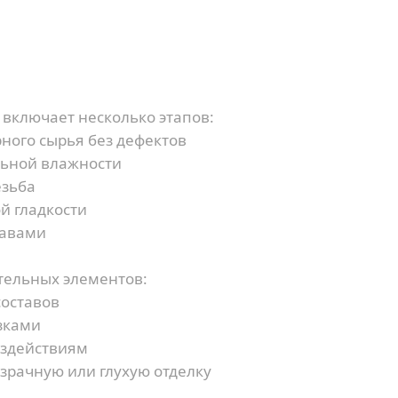
Наш менеджер свяжется с Вами в течение 5
Я согласен на обработку персональных данных
минут
Я согласен на обработку персональных данных
или
включает несколько этапов:
ного сырья без дефектов
льной влажности
езьба
й гладкости
тавами
тельных элементов:
составов
зками
оздействиям
зрачную или глухую отделку