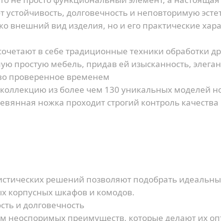
устойчивость, долговечность и неповторимую эсте
о внешний вид изделия, но и его практические хара
очетают в себе традиционные техники обработки д
ую простую мебель, придав ей изысканность, элеган
тво проверенное временем
 коллекцию из более чем 130 уникальных моделей но
вянная ножка проходит строгий контроль качества 
истических решений позволяют подобрать идеальны
х корпусных шкафов и комодов.
сть и долговечность
м неоспоримых преимуществ, которые делают их о