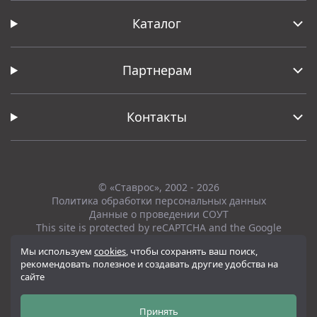
Каталог
Партнерам
Контакты
© «Ставрос», 2002 - 2026
Политика обработки персональных данных
Данные о проведении СОУТ
This site is protected by reCAPTCHA and the Google
Privacy Policy
and
Terms of Service
apply.
Мы используем
cookies
, чтобы сохранять ваш поиск,
рекомендовать полезное и создавать другие удобства на
Вся представленная на сайте информация, касающаяся технических
сайте
характеристик, наличия на складе, стоимости товаров, носит
информационный характер и ни при каких условиях не является
публичной офертой, определяемой положениями Статьи 437(2)
Принять