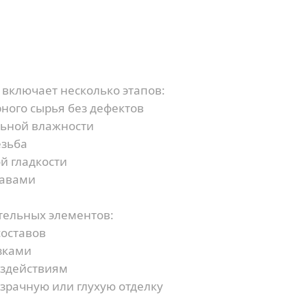
Наш менеджер свяжется с Вами в течение 5
Я согласен на обработку персональных данных
минут
Я согласен на обработку персональных данных
или
включает несколько этапов:
ного сырья без дефектов
льной влажности
езьба
й гладкости
тавами
тельных элементов:
составов
зками
оздействиям
зрачную или глухую отделку