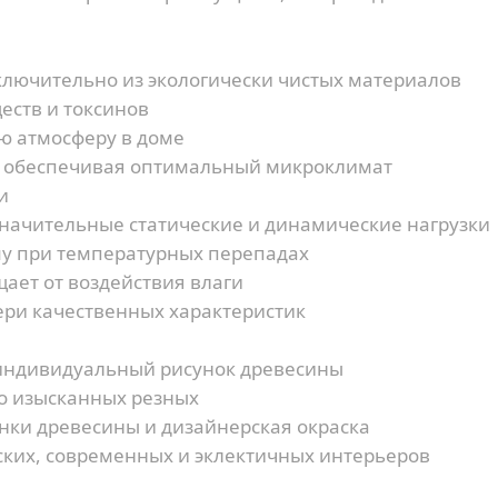
лючительно из экологически чистых материалов
еств и токсинов
ю атмосферу в доме
, обеспечивая оптимальный микроклимат
и
ачительные статические и динамические нагрузки
у при температурных перепадах
ает от воздействия влаги
ери качественных характеристик
индивидуальный рисунок древесины
до изысканных резных
нки древесины и дизайнерская окраска
ских, современных и эклектичных интерьеров