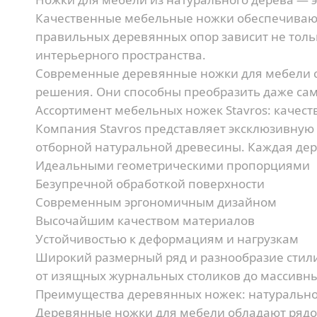
Качественные мебельные ножки обеспечивают 
правильных деревянных опор зависит не тольк
интерьерного пространства.
Современные деревянные ножки для мебели с
решения. Они способны преобразить даже сам
Ассортимент мебельных ножек Stavros: качес
Компания Stavros представляет эксклюзивную
отборной натуральной древесины. Каждая дере
Идеальными геометрическими пропорциями
Безупречной обработкой поверхности
Современным эргономичным дизайном
Высочайшим качеством материалов
Устойчивостью к деформациям и нагрузкам
Широкий размерный ряд и разнообразие стил
от изящных журнальных столиков до массивны
Преимущества деревянных ножек: натурально
Деревянные ножки для мебели обладают рядо