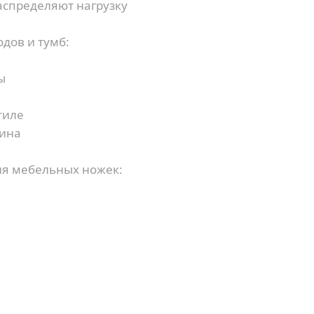
спределяют нагрузку
дов и тумб:
ы
тиле
сина
ия мебельных ножек:
Купить в 1 клик
Заказать звонок
Имя
*
Ваша заявка отправлена!