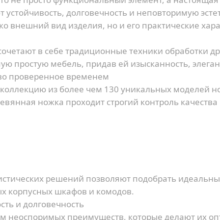
устойчивость, долговечность и неповторимую эсте
о внешний вид изделия, но и его практические хара
очетают в себе традиционные техники обработки д
ую простую мебель, придав ей изысканность, элеган
тво проверенное временем
 коллекцию из более чем 130 уникальных моделей но
вянная ножка проходит строгий контроль качества 
истических решений позволяют подобрать идеальны
х корпусных шкафов и комодов.
сть и долговечность
м неоспоримых преимуществ, которые делают их о