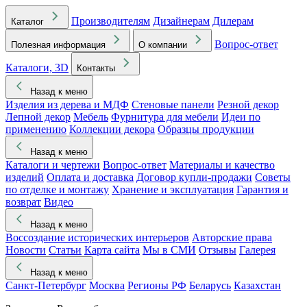
Производителям
Дизайнерам
Дилерам
Каталог
Вопрос-ответ
Полезная информация
О компании
Каталоги, 3D
Контакты
Назад к меню
Изделия из дерева и МДФ
Стеновые панели
Резной декор
Лепной декор
Мебель
Фурнитура для мебели
Идеи по
применению
Коллекции декора
Образцы продукции
Назад к меню
Каталоги и чертежи
Вопрос-ответ
Материалы и качество
изделий
Оплата и доставка
Договор купли-продажи
Советы
по отделке и монтажу
Хранение и эксплуатация
Гарантия и
возврат
Видео
Назад к меню
Воссоздание исторических интерьеров
Авторские права
Новости
Статьи
Карта сайта
Мы в СМИ
Отзывы
Галерея
Назад к меню
Санкт-Петербург
Москва
Регионы РФ
Беларусь
Казахстан