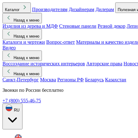
Производителям
Дизайнерам
Дилерам
Каталог
Полезная 
Назад к меню
Изделия из дерева и МДФ
Стеновые панели
Резной декор
Лепн
Назад к меню
Каталоги и чертежи
Вопрос-ответ
Материалы и качество издел
Видео
Назад к меню
Воссоздание исторических интерьеров
Авторские права
Новос
Назад к меню
Санкт-Петербург
Москва
Регионы РФ
Беларусь
Казахстан
Звонки по России бесплатно
+7 (800) 555-46-75
RU