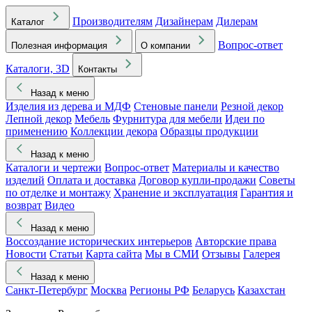
Производителям
Дизайнерам
Дилерам
Каталог
Вопрос-ответ
Полезная информация
О компании
Каталоги, 3D
Контакты
Назад к меню
Изделия из дерева и МДФ
Стеновые панели
Резной декор
Лепной декор
Мебель
Фурнитура для мебели
Идеи по
применению
Коллекции декора
Образцы продукции
Назад к меню
Каталоги и чертежи
Вопрос-ответ
Материалы и качество
изделий
Оплата и доставка
Договор купли-продажи
Советы
по отделке и монтажу
Хранение и эксплуатация
Гарантия и
возврат
Видео
Назад к меню
Воссоздание исторических интерьеров
Авторские права
Новости
Статьи
Карта сайта
Мы в СМИ
Отзывы
Галерея
Назад к меню
Санкт-Петербург
Москва
Регионы РФ
Беларусь
Казахстан