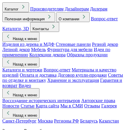
Производителям
Дизайнерам
Дилерам
Каталог
Вопрос-ответ
Полезная информация
О компании
Каталоги, 3D
Контакты
Назад к меню
Изделия из дерева и МДФ
Стеновые панели
Резной декор
Лепной декор
Мебель
Фурнитура для мебели
Идеи по
применению
Коллекции декора
Образцы продукции
Назад к меню
Каталоги и чертежи
Вопрос-ответ
Материалы и качество
изделий
Оплата и доставка
Договор купли-продажи
Советы
по отделке и монтажу
Хранение и эксплуатация
Гарантия и
возврат
Видео
Назад к меню
Воссоздание исторических интерьеров
Авторские права
Новости
Статьи
Карта сайта
Мы в СМИ
Отзывы
Галерея
Назад к меню
Санкт-Петербург
Москва
Регионы РФ
Беларусь
Казахстан