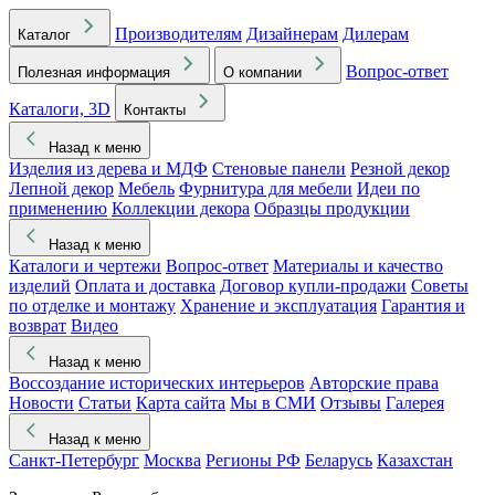
Производителям
Дизайнерам
Дилерам
Каталог
Вопрос-ответ
Полезная информация
О компании
Каталоги, 3D
Контакты
Назад к меню
Изделия из дерева и МДФ
Стеновые панели
Резной декор
Лепной декор
Мебель
Фурнитура для мебели
Идеи по
применению
Коллекции декора
Образцы продукции
Назад к меню
Каталоги и чертежи
Вопрос-ответ
Материалы и качество
изделий
Оплата и доставка
Договор купли-продажи
Советы
по отделке и монтажу
Хранение и эксплуатация
Гарантия и
возврат
Видео
Назад к меню
Воссоздание исторических интерьеров
Авторские права
Новости
Статьи
Карта сайта
Мы в СМИ
Отзывы
Галерея
Назад к меню
Санкт-Петербург
Москва
Регионы РФ
Беларусь
Казахстан