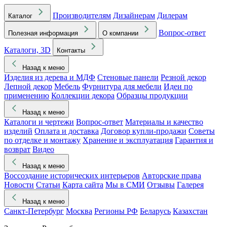
Производителям
Дизайнерам
Дилерам
Каталог
Вопрос-ответ
Полезная информация
О компании
Каталоги, 3D
Контакты
Назад к меню
Изделия из дерева и МДФ
Стеновые панели
Резной декор
Лепной декор
Мебель
Фурнитура для мебели
Идеи по
применению
Коллекции декора
Образцы продукции
Назад к меню
Каталоги и чертежи
Вопрос-ответ
Материалы и качество
изделий
Оплата и доставка
Договор купли-продажи
Советы
по отделке и монтажу
Хранение и эксплуатация
Гарантия и
возврат
Видео
Назад к меню
Воссоздание исторических интерьеров
Авторские права
Новости
Статьи
Карта сайта
Мы в СМИ
Отзывы
Галерея
Назад к меню
Санкт-Петербург
Москва
Регионы РФ
Беларусь
Казахстан