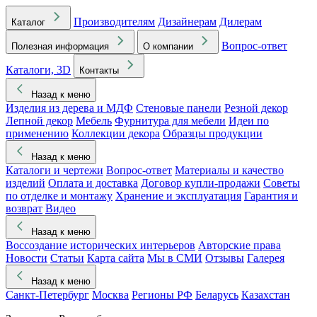
Производителям
Дизайнерам
Дилерам
Каталог
Вопрос-ответ
Полезная информация
О компании
Каталоги, 3D
Контакты
Назад к меню
Изделия из дерева и МДФ
Стеновые панели
Резной декор
Лепной декор
Мебель
Фурнитура для мебели
Идеи по
применению
Коллекции декора
Образцы продукции
Назад к меню
Каталоги и чертежи
Вопрос-ответ
Материалы и качество
изделий
Оплата и доставка
Договор купли-продажи
Советы
по отделке и монтажу
Хранение и эксплуатация
Гарантия и
возврат
Видео
Назад к меню
Воссоздание исторических интерьеров
Авторские права
Новости
Статьи
Карта сайта
Мы в СМИ
Отзывы
Галерея
Назад к меню
Санкт-Петербург
Москва
Регионы РФ
Беларусь
Казахстан