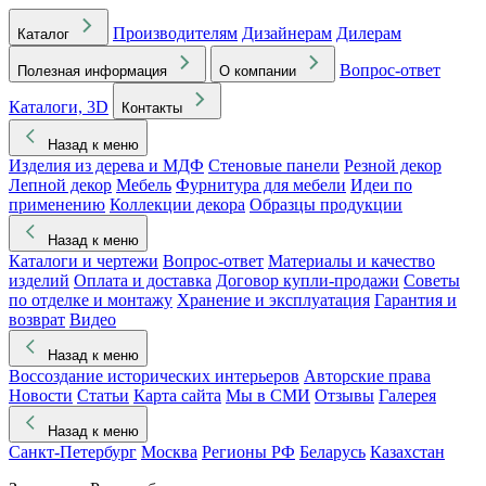
Производителям
Дизайнерам
Дилерам
Каталог
Вопрос-ответ
Полезная информация
О компании
Каталоги, 3D
Контакты
Назад к меню
Изделия из дерева и МДФ
Стеновые панели
Резной декор
Лепной декор
Мебель
Фурнитура для мебели
Идеи по
применению
Коллекции декора
Образцы продукции
Назад к меню
Каталоги и чертежи
Вопрос-ответ
Материалы и качество
изделий
Оплата и доставка
Договор купли-продажи
Советы
по отделке и монтажу
Хранение и эксплуатация
Гарантия и
возврат
Видео
Назад к меню
Воссоздание исторических интерьеров
Авторские права
Новости
Статьи
Карта сайта
Мы в СМИ
Отзывы
Галерея
Назад к меню
Санкт-Петербург
Москва
Регионы РФ
Беларусь
Казахстан