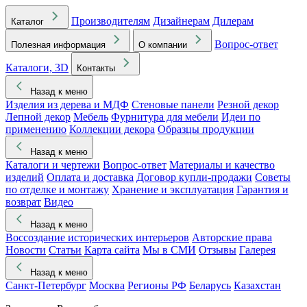
Производителям
Дизайнерам
Дилерам
Каталог
Вопрос-ответ
Полезная информация
О компании
Каталоги, 3D
Контакты
Назад к меню
Изделия из дерева и МДФ
Стеновые панели
Резной декор
Лепной декор
Мебель
Фурнитура для мебели
Идеи по
применению
Коллекции декора
Образцы продукции
Назад к меню
Каталоги и чертежи
Вопрос-ответ
Материалы и качество
изделий
Оплата и доставка
Договор купли-продажи
Советы
по отделке и монтажу
Хранение и эксплуатация
Гарантия и
возврат
Видео
Назад к меню
Воссоздание исторических интерьеров
Авторские права
Новости
Статьи
Карта сайта
Мы в СМИ
Отзывы
Галерея
Назад к меню
Санкт-Петербург
Москва
Регионы РФ
Беларусь
Казахстан