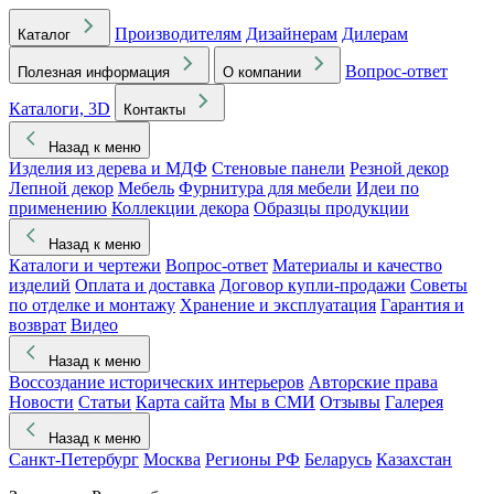
Производителям
Дизайнерам
Дилерам
Каталог
Вопрос-ответ
Полезная информация
О компании
Каталоги, 3D
Контакты
Назад к меню
Изделия из дерева и МДФ
Стеновые панели
Резной декор
Лепной декор
Мебель
Фурнитура для мебели
Идеи по
применению
Коллекции декора
Образцы продукции
Назад к меню
Каталоги и чертежи
Вопрос-ответ
Материалы и качество
изделий
Оплата и доставка
Договор купли-продажи
Советы
по отделке и монтажу
Хранение и эксплуатация
Гарантия и
возврат
Видео
Назад к меню
Воссоздание исторических интерьеров
Авторские права
Новости
Статьи
Карта сайта
Мы в СМИ
Отзывы
Галерея
Назад к меню
Санкт-Петербург
Москва
Регионы РФ
Беларусь
Казахстан