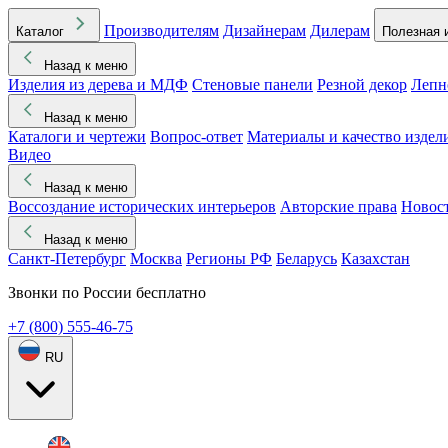
Производителям
Дизайнерам
Дилерам
Каталог
Полезная 
Назад к меню
Изделия из дерева и МДФ
Стеновые панели
Резной декор
Лепн
Назад к меню
Каталоги и чертежи
Вопрос-ответ
Материалы и качество издел
Видео
Назад к меню
Воссоздание исторических интерьеров
Авторские права
Новос
Назад к меню
Санкт-Петербург
Москва
Регионы РФ
Беларусь
Казахстан
Звонки по России бесплатно
+7 (800) 555-46-75
RU