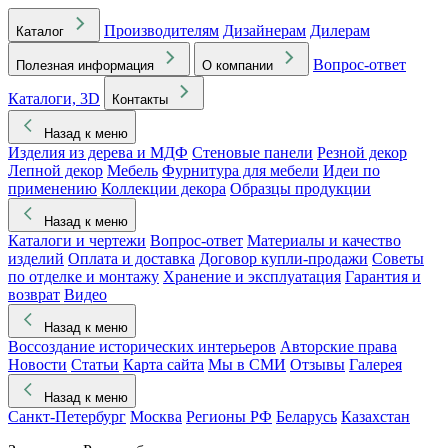
Производителям
Дизайнерам
Дилерам
Каталог
Вопрос-ответ
Полезная информация
О компании
Каталоги, 3D
Контакты
Назад к меню
Изделия из дерева и МДФ
Стеновые панели
Резной декор
Лепной декор
Мебель
Фурнитура для мебели
Идеи по
применению
Коллекции декора
Образцы продукции
Назад к меню
Каталоги и чертежи
Вопрос-ответ
Материалы и качество
изделий
Оплата и доставка
Договор купли-продажи
Советы
по отделке и монтажу
Хранение и эксплуатация
Гарантия и
возврат
Видео
Назад к меню
Воссоздание исторических интерьеров
Авторские права
Новости
Статьи
Карта сайта
Мы в СМИ
Отзывы
Галерея
Назад к меню
Санкт-Петербург
Москва
Регионы РФ
Беларусь
Казахстан