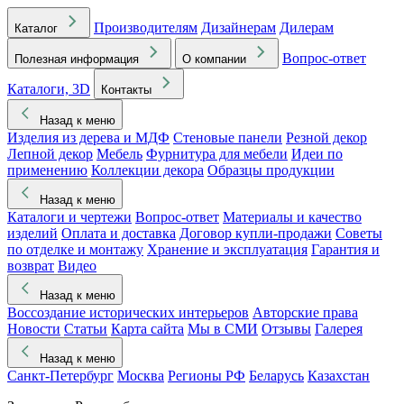
Производителям
Дизайнерам
Дилерам
Каталог
Вопрос-ответ
Полезная информация
О компании
Каталоги, 3D
Контакты
Назад к меню
Изделия из дерева и МДФ
Стеновые панели
Резной декор
Лепной декор
Мебель
Фурнитура для мебели
Идеи по
применению
Коллекции декора
Образцы продукции
Назад к меню
Каталоги и чертежи
Вопрос-ответ
Материалы и качество
изделий
Оплата и доставка
Договор купли-продажи
Советы
по отделке и монтажу
Хранение и эксплуатация
Гарантия и
возврат
Видео
Назад к меню
Воссоздание исторических интерьеров
Авторские права
Новости
Статьи
Карта сайта
Мы в СМИ
Отзывы
Галерея
Назад к меню
Санкт-Петербург
Москва
Регионы РФ
Беларусь
Казахстан