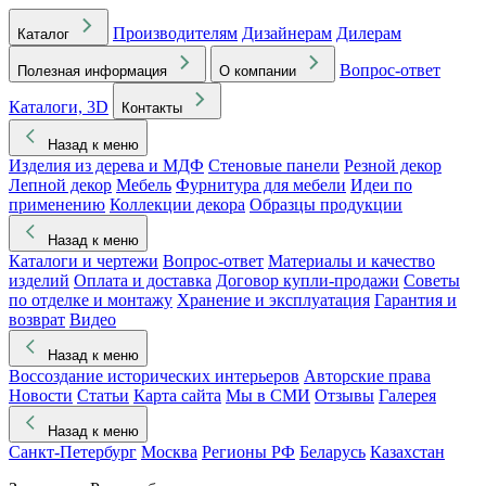
Производителям
Дизайнерам
Дилерам
Каталог
Вопрос-ответ
Полезная информация
О компании
Каталоги, 3D
Контакты
Назад к меню
Изделия из дерева и МДФ
Стеновые панели
Резной декор
Лепной декор
Мебель
Фурнитура для мебели
Идеи по
применению
Коллекции декора
Образцы продукции
Назад к меню
Каталоги и чертежи
Вопрос-ответ
Материалы и качество
изделий
Оплата и доставка
Договор купли-продажи
Советы
по отделке и монтажу
Хранение и эксплуатация
Гарантия и
возврат
Видео
Назад к меню
Воссоздание исторических интерьеров
Авторские права
Новости
Статьи
Карта сайта
Мы в СМИ
Отзывы
Галерея
Назад к меню
Санкт-Петербург
Москва
Регионы РФ
Беларусь
Казахстан