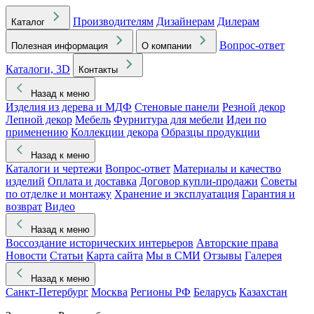
Производителям
Дизайнерам
Дилерам
Каталог
Вопрос-ответ
Полезная информация
О компании
Каталоги, 3D
Контакты
Назад к меню
Изделия из дерева и МДФ
Стеновые панели
Резной декор
Лепной декор
Мебель
Фурнитура для мебели
Идеи по
применению
Коллекции декора
Образцы продукции
Назад к меню
Каталоги и чертежи
Вопрос-ответ
Материалы и качество
изделий
Оплата и доставка
Договор купли-продажи
Советы
по отделке и монтажу
Хранение и эксплуатация
Гарантия и
возврат
Видео
Назад к меню
Воссоздание исторических интерьеров
Авторские права
Новости
Статьи
Карта сайта
Мы в СМИ
Отзывы
Галерея
Назад к меню
Санкт-Петербург
Москва
Регионы РФ
Беларусь
Казахстан