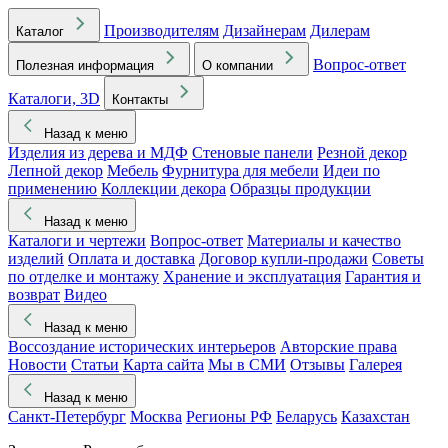
Производителям
Дизайнерам
Дилерам
Каталог
Вопрос-ответ
Полезная информация
О компании
Каталоги, 3D
Контакты
Назад к меню
Изделия из дерева и МДФ
Стеновые панели
Резной декор
Лепной декор
Мебель
Фурнитура для мебели
Идеи по
применению
Коллекции декора
Образцы продукции
Назад к меню
Каталоги и чертежи
Вопрос-ответ
Материалы и качество
изделий
Оплата и доставка
Договор купли-продажи
Советы
по отделке и монтажу
Хранение и эксплуатация
Гарантия и
возврат
Видео
Назад к меню
Воссоздание исторических интерьеров
Авторские права
Новости
Статьи
Карта сайта
Мы в СМИ
Отзывы
Галерея
Назад к меню
Санкт-Петербург
Москва
Регионы РФ
Беларусь
Казахстан