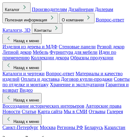
Производителям
Дизайнерам
Дилерам
Каталог
Вопрос-ответ
Полезная информация
О компании
Каталоги, 3D
Контакты
Назад к меню
Изделия из дерева и МДФ
Стеновые панели
Резной декор
Лепной декор
Мебель
Фурнитура для мебели
Идеи по
применению
Коллекции декора
Образцы продукции
Назад к меню
Каталоги и чертежи
Вопрос-ответ
Материалы и качество
изделий
Оплата и доставка
Договор купли-продажи
Советы
по отделке и монтажу
Хранение и эксплуатация
Гарантия и
возврат
Видео
Назад к меню
Воссоздание исторических интерьеров
Авторские права
Новости
Статьи
Карта сайта
Мы в СМИ
Отзывы
Галерея
Назад к меню
Санкт-Петербург
Москва
Регионы РФ
Беларусь
Казахстан