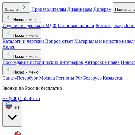
Производителям
Дизайнерам
Дилерам
Каталог
Полезная 
Назад к меню
Изделия из дерева и МДФ
Стеновые панели
Резной декор
Лепн
Назад к меню
Каталоги и чертежи
Вопрос-ответ
Материалы и качество издел
Видео
Назад к меню
Воссоздание исторических интерьеров
Авторские права
Новос
Назад к меню
Санкт-Петербург
Москва
Регионы РФ
Беларусь
Казахстан
Звонки по России бесплатно
+7 (800) 555-46-75
RU