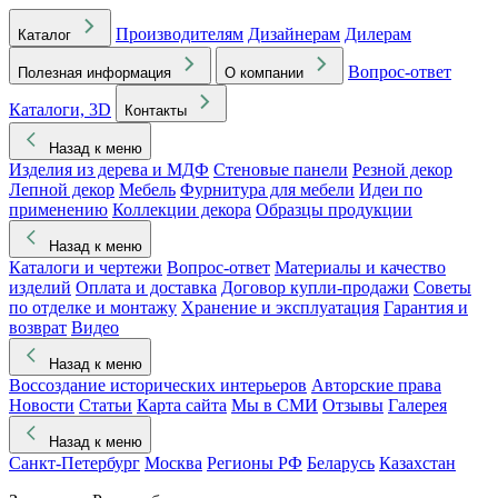
Производителям
Дизайнерам
Дилерам
Каталог
Вопрос-ответ
Полезная информация
О компании
Каталоги, 3D
Контакты
Назад к меню
Изделия из дерева и МДФ
Стеновые панели
Резной декор
Лепной декор
Мебель
Фурнитура для мебели
Идеи по
применению
Коллекции декора
Образцы продукции
Назад к меню
Каталоги и чертежи
Вопрос-ответ
Материалы и качество
изделий
Оплата и доставка
Договор купли-продажи
Советы
по отделке и монтажу
Хранение и эксплуатация
Гарантия и
возврат
Видео
Назад к меню
Воссоздание исторических интерьеров
Авторские права
Новости
Статьи
Карта сайта
Мы в СМИ
Отзывы
Галерея
Назад к меню
Санкт-Петербург
Москва
Регионы РФ
Беларусь
Казахстан