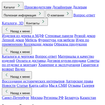
Производителям
Дизайнерам
Дилерам
Каталог
Вопрос-ответ
Полезная информация
О компании
Каталоги, 3D
Контакты
Назад к меню
Изделия из дерева и МДФ
Стеновые панели
Резной декор
Лепной декор
Мебель
Фурнитура для мебели
Идеи по
применению
Коллекции декора
Образцы продукции
Назад к меню
Каталоги и чертежи
Вопрос-ответ
Материалы и качество
изделий
Оплата и доставка
Договор купли-продажи
Советы
по отделке и монтажу
Хранение и эксплуатация
Гарантия и
возврат
Видео
Назад к меню
Воссоздание исторических интерьеров
Авторские права
Новости
Статьи
Карта сайта
Мы в СМИ
Отзывы
Галерея
Назад к меню
Санкт-Петербург
Москва
Регионы РФ
Беларусь
Казахстан