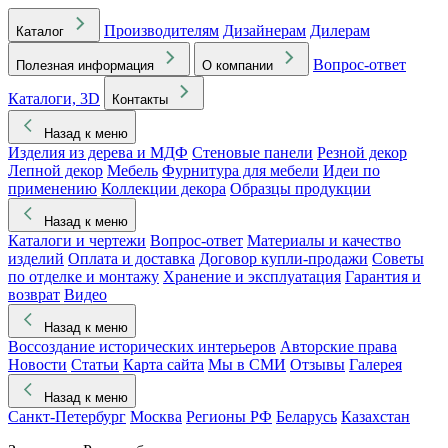
Производителям
Дизайнерам
Дилерам
Каталог
Вопрос-ответ
Полезная информация
О компании
Каталоги, 3D
Контакты
Назад к меню
Изделия из дерева и МДФ
Стеновые панели
Резной декор
Лепной декор
Мебель
Фурнитура для мебели
Идеи по
применению
Коллекции декора
Образцы продукции
Назад к меню
Каталоги и чертежи
Вопрос-ответ
Материалы и качество
изделий
Оплата и доставка
Договор купли-продажи
Советы
по отделке и монтажу
Хранение и эксплуатация
Гарантия и
возврат
Видео
Назад к меню
Воссоздание исторических интерьеров
Авторские права
Новости
Статьи
Карта сайта
Мы в СМИ
Отзывы
Галерея
Назад к меню
Санкт-Петербург
Москва
Регионы РФ
Беларусь
Казахстан