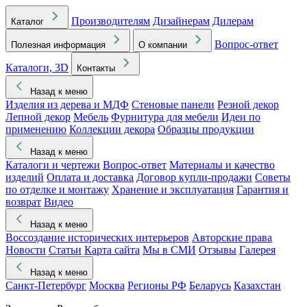
Производителям
Дизайнерам
Дилерам
Каталог
Вопрос-ответ
Полезная информация
О компании
Каталоги, 3D
Контакты
Назад к меню
Изделия из дерева и МДФ
Стеновые панели
Резной декор
Лепной декор
Мебель
Фурнитура для мебели
Идеи по
применению
Коллекции декора
Образцы продукции
Назад к меню
Каталоги и чертежи
Вопрос-ответ
Материалы и качество
изделий
Оплата и доставка
Договор купли-продажи
Советы
по отделке и монтажу
Хранение и эксплуатация
Гарантия и
возврат
Видео
Назад к меню
Воссоздание исторических интерьеров
Авторские права
Новости
Статьи
Карта сайта
Мы в СМИ
Отзывы
Галерея
Назад к меню
Санкт-Петербург
Москва
Регионы РФ
Беларусь
Казахстан