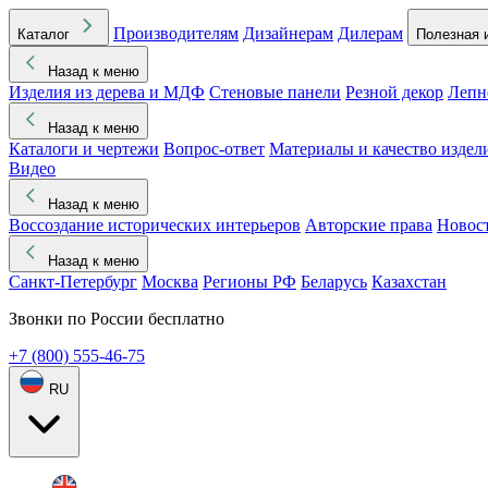
Производителям
Дизайнерам
Дилерам
Каталог
Полезная 
Назад к меню
Изделия из дерева и МДФ
Стеновые панели
Резной декор
Лепн
Назад к меню
Каталоги и чертежи
Вопрос-ответ
Материалы и качество издел
Видео
Назад к меню
Воссоздание исторических интерьеров
Авторские права
Новос
Назад к меню
Санкт-Петербург
Москва
Регионы РФ
Беларусь
Казахстан
Звонки по России бесплатно
+7 (800) 555-46-75
RU