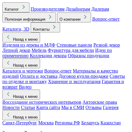
Производителям
Дизайнерам
Дилерам
Каталог
Вопрос-ответ
Полезная информация
О компании
Каталоги, 3D
Контакты
Назад к меню
Изделия из дерева и МДФ
Стеновые панели
Резной декор
Лепной декор
Мебель
Фурнитура для мебели
Идеи по
применению
Коллекции декора
Образцы продукции
Назад к меню
Каталоги и чертежи
Вопрос-ответ
Материалы и качество
изделий
Оплата и доставка
Договор купли-продажи
Советы
по отделке и монтажу
Хранение и эксплуатация
Гарантия и
возврат
Видео
Назад к меню
Воссоздание исторических интерьеров
Авторские права
Новости
Статьи
Карта сайта
Мы в СМИ
Отзывы
Галерея
Назад к меню
Санкт-Петербург
Москва
Регионы РФ
Беларусь
Казахстан