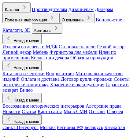
Производителям
Дизайнерам
Дилерам
Каталог
Вопрос-ответ
Полезная информация
О компании
Каталоги, 3D
Контакты
Назад к меню
Изделия из дерева и МДФ
Стеновые панели
Резной декор
Лепной декор
Мебель
Фурнитура для мебели
Идеи по
применению
Коллекции декора
Образцы продукции
Назад к меню
Каталоги и чертежи
Вопрос-ответ
Материалы и качество
изделий
Оплата и доставка
Договор купли-продажи
Советы
по отделке и монтажу
Хранение и эксплуатация
Гарантия и
возврат
Видео
Назад к меню
Воссоздание исторических интерьеров
Авторские права
Новости
Статьи
Карта сайта
Мы в СМИ
Отзывы
Галерея
Назад к меню
Санкт-Петербург
Москва
Регионы РФ
Беларусь
Казахстан