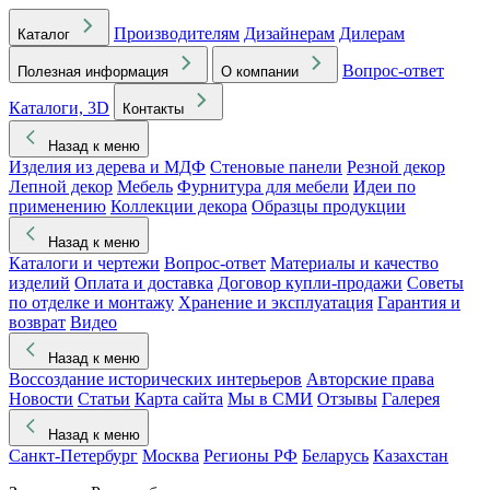
Производителям
Дизайнерам
Дилерам
Каталог
Вопрос-ответ
Полезная информация
О компании
Каталоги, 3D
Контакты
Назад к меню
Изделия из дерева и МДФ
Стеновые панели
Резной декор
Лепной декор
Мебель
Фурнитура для мебели
Идеи по
применению
Коллекции декора
Образцы продукции
Назад к меню
Каталоги и чертежи
Вопрос-ответ
Материалы и качество
изделий
Оплата и доставка
Договор купли-продажи
Советы
по отделке и монтажу
Хранение и эксплуатация
Гарантия и
возврат
Видео
Назад к меню
Воссоздание исторических интерьеров
Авторские права
Новости
Статьи
Карта сайта
Мы в СМИ
Отзывы
Галерея
Назад к меню
Санкт-Петербург
Москва
Регионы РФ
Беларусь
Казахстан