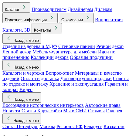
Производителям
Дизайнерам
Дилерам
Каталог
Вопрос-ответ
Полезная информация
О компании
Каталоги, 3D
Контакты
Назад к меню
Изделия из дерева и МДФ
Стеновые панели
Резной декор
Лепной декор
Мебель
Фурнитура для мебели
Идеи по
применению
Коллекции декора
Образцы продукции
Назад к меню
Каталоги и чертежи
Вопрос-ответ
Материалы и качество
изделий
Оплата и доставка
Договор купли-продажи
Советы
по отделке и монтажу
Хранение и эксплуатация
Гарантия и
возврат
Видео
Назад к меню
Воссоздание исторических интерьеров
Авторские права
Новости
Статьи
Карта сайта
Мы в СМИ
Отзывы
Галерея
Назад к меню
Санкт-Петербург
Москва
Регионы РФ
Беларусь
Казахстан