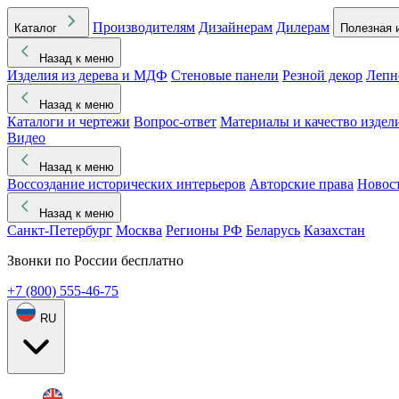
Производителям
Дизайнерам
Дилерам
Каталог
Полезная 
Назад к меню
Изделия из дерева и МДФ
Стеновые панели
Резной декор
Лепн
Назад к меню
Каталоги и чертежи
Вопрос-ответ
Материалы и качество издел
Видео
Назад к меню
Воссоздание исторических интерьеров
Авторские права
Новос
Назад к меню
Санкт-Петербург
Москва
Регионы РФ
Беларусь
Казахстан
Звонки по России бесплатно
+7 (800) 555-46-75
RU