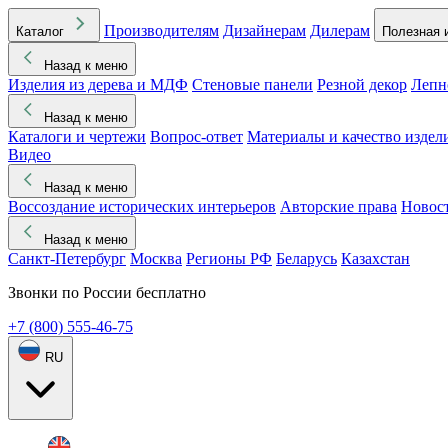
Производителям
Дизайнерам
Дилерам
Каталог
Полезная 
Назад к меню
Изделия из дерева и МДФ
Стеновые панели
Резной декор
Лепн
Назад к меню
Каталоги и чертежи
Вопрос-ответ
Материалы и качество издел
Видео
Назад к меню
Воссоздание исторических интерьеров
Авторские права
Новос
Назад к меню
Санкт-Петербург
Москва
Регионы РФ
Беларусь
Казахстан
Звонки по России бесплатно
+7 (800) 555-46-75
RU