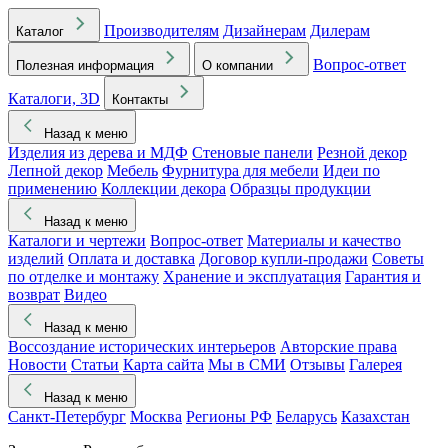
Производителям
Дизайнерам
Дилерам
Каталог
Вопрос-ответ
Полезная информация
О компании
Каталоги, 3D
Контакты
Назад к меню
Изделия из дерева и МДФ
Стеновые панели
Резной декор
Лепной декор
Мебель
Фурнитура для мебели
Идеи по
применению
Коллекции декора
Образцы продукции
Назад к меню
Каталоги и чертежи
Вопрос-ответ
Материалы и качество
изделий
Оплата и доставка
Договор купли-продажи
Советы
по отделке и монтажу
Хранение и эксплуатация
Гарантия и
возврат
Видео
Назад к меню
Воссоздание исторических интерьеров
Авторские права
Новости
Статьи
Карта сайта
Мы в СМИ
Отзывы
Галерея
Назад к меню
Санкт-Петербург
Москва
Регионы РФ
Беларусь
Казахстан