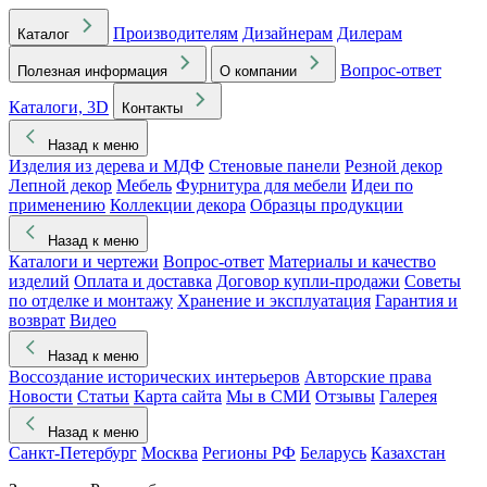
Производителям
Дизайнерам
Дилерам
Каталог
Вопрос-ответ
Полезная информация
О компании
Каталоги, 3D
Контакты
Назад к меню
Изделия из дерева и МДФ
Стеновые панели
Резной декор
Лепной декор
Мебель
Фурнитура для мебели
Идеи по
применению
Коллекции декора
Образцы продукции
Назад к меню
Каталоги и чертежи
Вопрос-ответ
Материалы и качество
изделий
Оплата и доставка
Договор купли-продажи
Советы
по отделке и монтажу
Хранение и эксплуатация
Гарантия и
возврат
Видео
Назад к меню
Воссоздание исторических интерьеров
Авторские права
Новости
Статьи
Карта сайта
Мы в СМИ
Отзывы
Галерея
Назад к меню
Санкт-Петербург
Москва
Регионы РФ
Беларусь
Казахстан