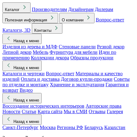
Производителям
Дизайнерам
Дилерам
Каталог
Вопрос-ответ
Полезная информация
О компании
Каталоги, 3D
Контакты
Назад к меню
Изделия из дерева и МДФ
Стеновые панели
Резной декор
Лепной декор
Мебель
Фурнитура для мебели
Идеи по
применению
Коллекции декора
Образцы продукции
Назад к меню
Каталоги и чертежи
Вопрос-ответ
Материалы и качество
изделий
Оплата и доставка
Договор купли-продажи
Советы
по отделке и монтажу
Хранение и эксплуатация
Гарантия и
возврат
Видео
Назад к меню
Воссоздание исторических интерьеров
Авторские права
Новости
Статьи
Карта сайта
Мы в СМИ
Отзывы
Галерея
Назад к меню
Санкт-Петербург
Москва
Регионы РФ
Беларусь
Казахстан