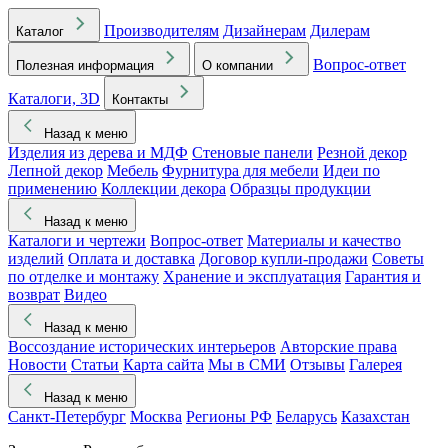
Производителям
Дизайнерам
Дилерам
Каталог
Вопрос-ответ
Полезная информация
О компании
Каталоги, 3D
Контакты
Назад к меню
Изделия из дерева и МДФ
Стеновые панели
Резной декор
Лепной декор
Мебель
Фурнитура для мебели
Идеи по
применению
Коллекции декора
Образцы продукции
Назад к меню
Каталоги и чертежи
Вопрос-ответ
Материалы и качество
изделий
Оплата и доставка
Договор купли-продажи
Советы
по отделке и монтажу
Хранение и эксплуатация
Гарантия и
возврат
Видео
Назад к меню
Воссоздание исторических интерьеров
Авторские права
Новости
Статьи
Карта сайта
Мы в СМИ
Отзывы
Галерея
Назад к меню
Санкт-Петербург
Москва
Регионы РФ
Беларусь
Казахстан