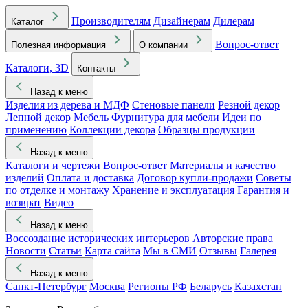
Производителям
Дизайнерам
Дилерам
Каталог
Вопрос-ответ
Полезная информация
О компании
Каталоги, 3D
Контакты
Назад к меню
Изделия из дерева и МДФ
Стеновые панели
Резной декор
Лепной декор
Мебель
Фурнитура для мебели
Идеи по
применению
Коллекции декора
Образцы продукции
Назад к меню
Каталоги и чертежи
Вопрос-ответ
Материалы и качество
изделий
Оплата и доставка
Договор купли-продажи
Советы
по отделке и монтажу
Хранение и эксплуатация
Гарантия и
возврат
Видео
Назад к меню
Воссоздание исторических интерьеров
Авторские права
Новости
Статьи
Карта сайта
Мы в СМИ
Отзывы
Галерея
Назад к меню
Санкт-Петербург
Москва
Регионы РФ
Беларусь
Казахстан