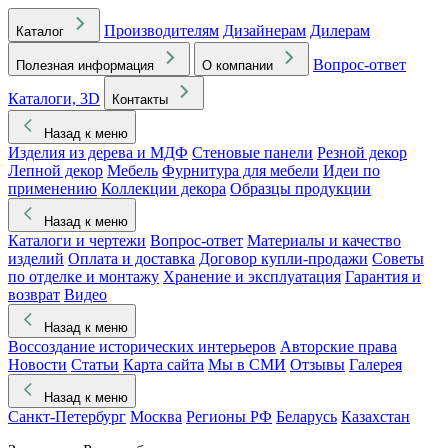
Производителям
Дизайнерам
Дилерам
Каталог
Вопрос-ответ
Полезная информация
О компании
Каталоги, 3D
Контакты
Назад к меню
Изделия из дерева и МДФ
Стеновые панели
Резной декор
Лепной декор
Мебель
Фурнитура для мебели
Идеи по
применению
Коллекции декора
Образцы продукции
Назад к меню
Каталоги и чертежи
Вопрос-ответ
Материалы и качество
изделий
Оплата и доставка
Договор купли-продажи
Советы
по отделке и монтажу
Хранение и эксплуатация
Гарантия и
возврат
Видео
Назад к меню
Воссоздание исторических интерьеров
Авторские права
Новости
Статьи
Карта сайта
Мы в СМИ
Отзывы
Галерея
Назад к меню
Санкт-Петербург
Москва
Регионы РФ
Беларусь
Казахстан