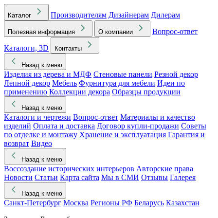
Производителям
Дизайнерам
Дилерам
Каталог
Вопрос-ответ
Полезная информация
О компании
Каталоги, 3D
Контакты
Назад к меню
Изделия из дерева и МДФ
Стеновые панели
Резной декор
Лепной декор
Мебель
Фурнитура для мебели
Идеи по
применению
Коллекции декора
Образцы продукции
Назад к меню
Каталоги и чертежи
Вопрос-ответ
Материалы и качество
изделий
Оплата и доставка
Договор купли-продажи
Советы
по отделке и монтажу
Хранение и эксплуатация
Гарантия и
возврат
Видео
Назад к меню
Воссоздание исторических интерьеров
Авторские права
Новости
Статьи
Карта сайта
Мы в СМИ
Отзывы
Галерея
Назад к меню
Санкт-Петербург
Москва
Регионы РФ
Беларусь
Казахстан