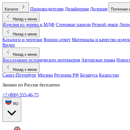
Производителям
Дизайнерам
Дилерам
Каталог
Полезная 
Назад к меню
Изделия из дерева и МДФ
Стеновые панели
Резной декор
Лепн
Назад к меню
Каталоги и чертежи
Вопрос-ответ
Материалы и качество издел
Видео
Назад к меню
Воссоздание исторических интерьеров
Авторские права
Новос
Назад к меню
Санкт-Петербург
Москва
Регионы РФ
Беларусь
Казахстан
Звонки по России бесплатно
+7 (800) 555-46-75
RU