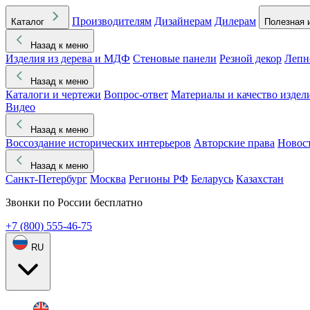
Производителям
Дизайнерам
Дилерам
Каталог
Полезная 
Назад к меню
Изделия из дерева и МДФ
Стеновые панели
Резной декор
Лепн
Назад к меню
Каталоги и чертежи
Вопрос-ответ
Материалы и качество издел
Видео
Назад к меню
Воссоздание исторических интерьеров
Авторские права
Новос
Назад к меню
Санкт-Петербург
Москва
Регионы РФ
Беларусь
Казахстан
Звонки по России бесплатно
+7 (800) 555-46-75
RU