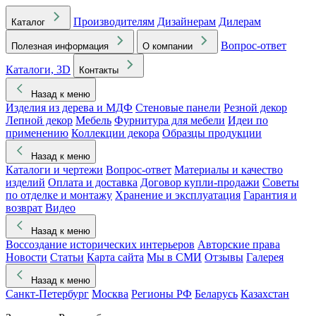
Производителям
Дизайнерам
Дилерам
Каталог
Вопрос-ответ
Полезная информация
О компании
Каталоги, 3D
Контакты
Назад к меню
Изделия из дерева и МДФ
Стеновые панели
Резной декор
Лепной декор
Мебель
Фурнитура для мебели
Идеи по
применению
Коллекции декора
Образцы продукции
Назад к меню
Каталоги и чертежи
Вопрос-ответ
Материалы и качество
изделий
Оплата и доставка
Договор купли-продажи
Советы
по отделке и монтажу
Хранение и эксплуатация
Гарантия и
возврат
Видео
Назад к меню
Воссоздание исторических интерьеров
Авторские права
Новости
Статьи
Карта сайта
Мы в СМИ
Отзывы
Галерея
Назад к меню
Санкт-Петербург
Москва
Регионы РФ
Беларусь
Казахстан