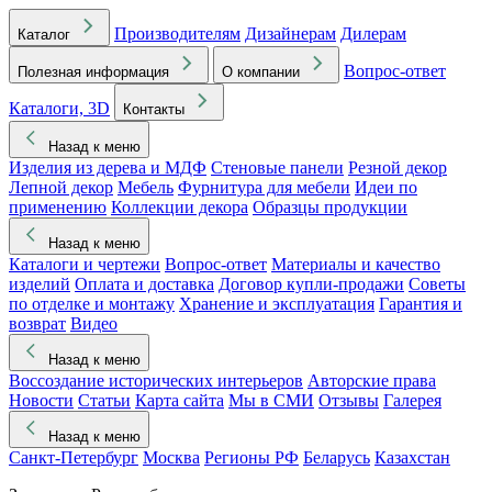
Производителям
Дизайнерам
Дилерам
Каталог
Вопрос-ответ
Полезная информация
О компании
Каталоги, 3D
Контакты
Назад к меню
Изделия из дерева и МДФ
Стеновые панели
Резной декор
Лепной декор
Мебель
Фурнитура для мебели
Идеи по
применению
Коллекции декора
Образцы продукции
Назад к меню
Каталоги и чертежи
Вопрос-ответ
Материалы и качество
изделий
Оплата и доставка
Договор купли-продажи
Советы
по отделке и монтажу
Хранение и эксплуатация
Гарантия и
возврат
Видео
Назад к меню
Воссоздание исторических интерьеров
Авторские права
Новости
Статьи
Карта сайта
Мы в СМИ
Отзывы
Галерея
Назад к меню
Санкт-Петербург
Москва
Регионы РФ
Беларусь
Казахстан