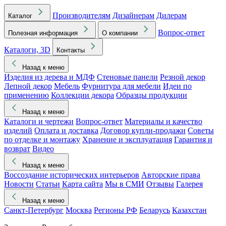
Производителям
Дизайнерам
Дилерам
Каталог
Вопрос-ответ
Полезная информация
О компании
Каталоги, 3D
Контакты
Назад к меню
Изделия из дерева и МДФ
Стеновые панели
Резной декор
Лепной декор
Мебель
Фурнитура для мебели
Идеи по
применению
Коллекции декора
Образцы продукции
Назад к меню
Каталоги и чертежи
Вопрос-ответ
Материалы и качество
изделий
Оплата и доставка
Договор купли-продажи
Советы
по отделке и монтажу
Хранение и эксплуатация
Гарантия и
возврат
Видео
Назад к меню
Воссоздание исторических интерьеров
Авторские права
Новости
Статьи
Карта сайта
Мы в СМИ
Отзывы
Галерея
Назад к меню
Санкт-Петербург
Москва
Регионы РФ
Беларусь
Казахстан