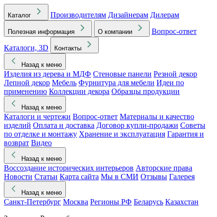
Производителям
Дизайнерам
Дилерам
Каталог
Вопрос-ответ
Полезная информация
О компании
Каталоги, 3D
Контакты
Назад к меню
Изделия из дерева и МДФ
Стеновые панели
Резной декор
Лепной декор
Мебель
Фурнитура для мебели
Идеи по
применению
Коллекции декора
Образцы продукции
Назад к меню
Каталоги и чертежи
Вопрос-ответ
Материалы и качество
изделий
Оплата и доставка
Договор купли-продажи
Советы
по отделке и монтажу
Хранение и эксплуатация
Гарантия и
возврат
Видео
Назад к меню
Воссоздание исторических интерьеров
Авторские права
Новости
Статьи
Карта сайта
Мы в СМИ
Отзывы
Галерея
Назад к меню
Санкт-Петербург
Москва
Регионы РФ
Беларусь
Казахстан