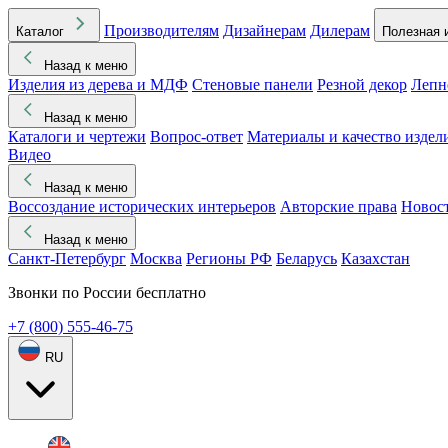
Производителям
Дизайнерам
Дилерам
Каталог
Полезная 
Назад к меню
Изделия из дерева и МДФ
Стеновые панели
Резной декор
Лепн
Назад к меню
Каталоги и чертежи
Вопрос-ответ
Материалы и качество издел
Видео
Назад к меню
Воссоздание исторических интерьеров
Авторские права
Новос
Назад к меню
Санкт-Петербург
Москва
Регионы РФ
Беларусь
Казахстан
Звонки по России бесплатно
+7 (800) 555-46-75
RU