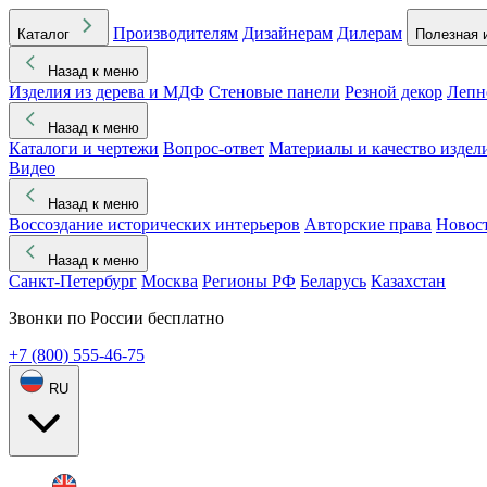
Производителям
Дизайнерам
Дилерам
Каталог
Полезная 
Назад к меню
Изделия из дерева и МДФ
Стеновые панели
Резной декор
Лепн
Назад к меню
Каталоги и чертежи
Вопрос-ответ
Материалы и качество издел
Видео
Назад к меню
Воссоздание исторических интерьеров
Авторские права
Новос
Назад к меню
Санкт-Петербург
Москва
Регионы РФ
Беларусь
Казахстан
Звонки по России бесплатно
+7 (800) 555-46-75
RU