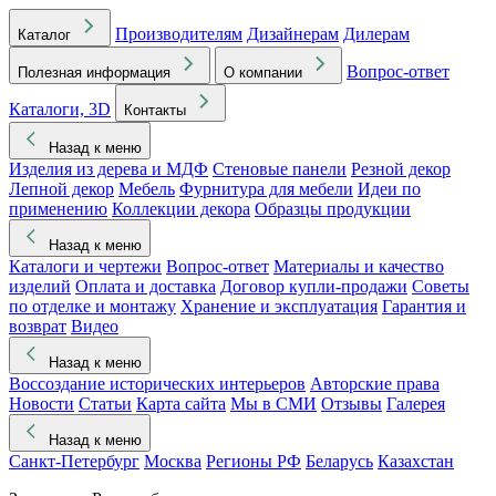
Производителям
Дизайнерам
Дилерам
Каталог
Вопрос-ответ
Полезная информация
О компании
Каталоги, 3D
Контакты
Назад к меню
Изделия из дерева и МДФ
Стеновые панели
Резной декор
Лепной декор
Мебель
Фурнитура для мебели
Идеи по
применению
Коллекции декора
Образцы продукции
Назад к меню
Каталоги и чертежи
Вопрос-ответ
Материалы и качество
изделий
Оплата и доставка
Договор купли-продажи
Советы
по отделке и монтажу
Хранение и эксплуатация
Гарантия и
возврат
Видео
Назад к меню
Воссоздание исторических интерьеров
Авторские права
Новости
Статьи
Карта сайта
Мы в СМИ
Отзывы
Галерея
Назад к меню
Санкт-Петербург
Москва
Регионы РФ
Беларусь
Казахстан